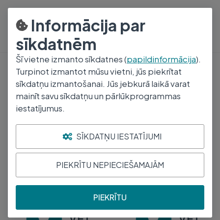
8000 1008
P-Pk 9-17
Informācija par
sīkdatnēm
Šī vietne izmanto sīkdatnes (
papildinformācija
).
Turpinot izmantot mūsu vietni, jūs piekrītat
Hipofīzes, Hipotalāma Hormoni Un To Analogi
sīkdatņu izmantošanai. Jūs jebkurā laikā varat
Oksitocīns, Tā Analogi
mainīt savu sīkdatņu un pārlūkprogrammas
iestatījumus.
Ražotājs
Aktīvā viela
SĪKDATŅU IESTATĪJUMI
PIEKRĪTU NEPIECIEŠAMAJĀM
Atrasti
3
produkti
Kārtot
OXYTOCIN 10 I.E./ML INJ
OXYTOCIN 10 I.E./ML INJ
PIEKRĪTU
100ML
100ML (PI)