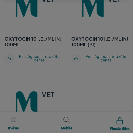
OXYTOCIN 10 I.E./ML INJ
OXYTOCIN 10 I.E./ML INJ
100ML
100ML (PI)
Pieslēgties, lai redzētu
Pieslēgties, lai redzētu
cenas
cenas
HYPOPHYSIN LA
70µG/ML 50ML
CŪKĀM/LIELLOPIEM
Izvēlne
Meklēt
Pierakstīties