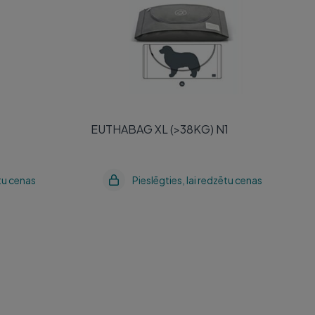
EUTHABAG XL (>38KG) N1
ētu cenas
Pieslēgties, lai redzētu cenas