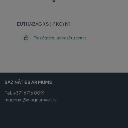
EUTHABAG XS (<1KG) N1
Pieslēgties, lai redzētu cenas
SAZINĀTIES AR MUMS
Tel. +371 6716 0091
magnum@magnumvet.lv