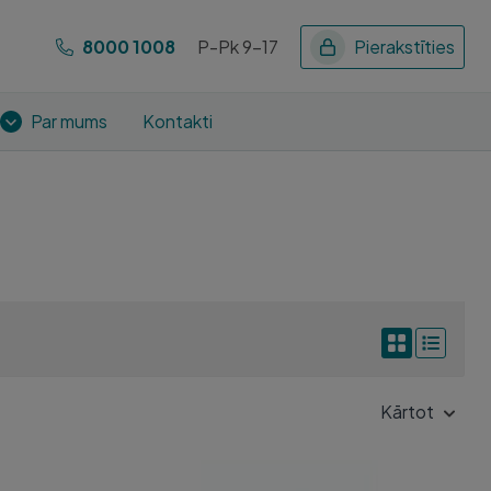
8000 1008
P-Pk 9-17
Pierakstīties
Par mums
Kontakti
Kārtot
EUTHABAG XL (>38KG) N1