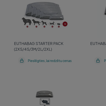
EUTHABAG STARTER PACK
EUTHABA
(2XS/4S/3M/2L/2XL)
Pieslēgties, lai redzētu cenas
P
EUTHABAG XS (<1KG) N1