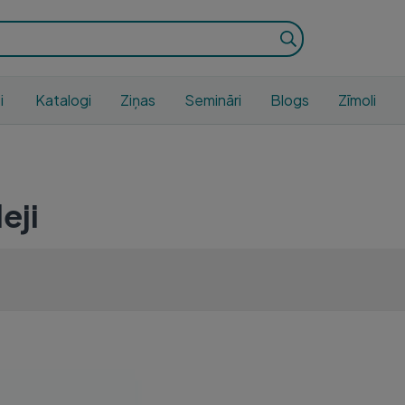
i
Katalogi
Ziņas
Semināri
Blogs
Zīmoli
eji
G L (18-38KG) N1
EUTHABAG S (2-9KG) N1