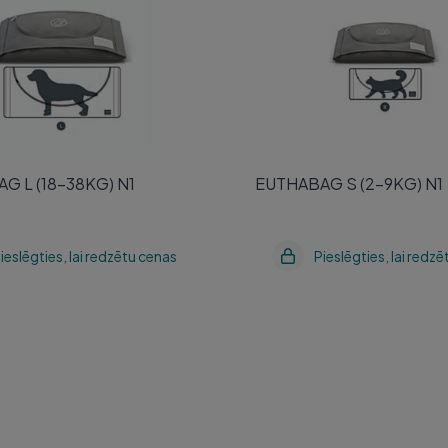
G L (18-38KG) N1
EUTHABAG S (2-9KG) N1
ieslēgties, lai redzētu cenas
Pieslēgties, lai redz