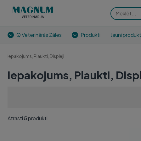
Q Veterinārās Zāles
Produkti
Jauni produkt
Iepakojums, Plaukti, Displeji
Iepakojums, Plaukti, Displ
Atrasti
5
produkti
EUTHABAG STARTER PACK
EUTHABA
(2XS/4S/3M/2L/2XL)