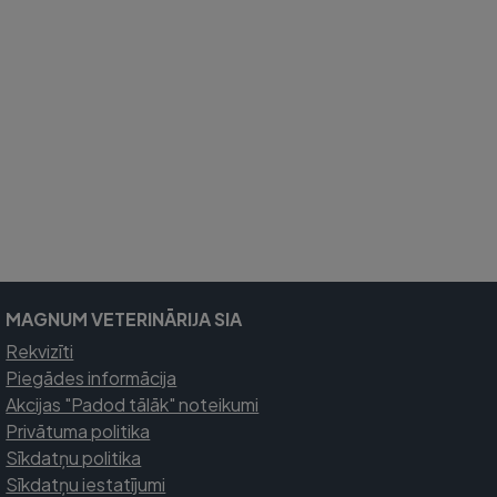
MAGNUM VETERINĀRIJA SIA
Rekvizīti
Piegādes informācija
Akcijas "Padod tālāk" noteikumi
Privātuma politika
Sīkdatņu politika
Sīkdatņu iestatījumi