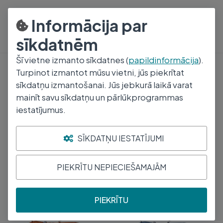
8000 1008
P-Pk 9-17
Informācija par
sīkdatnēm
Šī vietne izmanto sīkdatnes (
papildinformācija
).
Turpinot izmantot mūsu vietni, jūs piekrītat
Zoopreces
sīkdatņu izmantošanai. Jūs jebkurā laikā varat
Apģērbs Dzīvniekiem
mainīt savu sīkdatņu un pārlūkprogrammas
iestatījumus.
Ražotājs
SĪKDATŅU IESTATĪJUMI
PIEKRĪTU NEPIECIEŠAMAJĀM
Atrasti
6
produkti
Kārtot
HURTTA KOMB
HURTTA KOMB
PIEKRĪTU
LIETUSMĒTELIS
LIETUSMĒTELIS
MONSOON 30
MONSOON 25