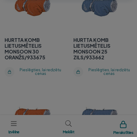
ORANŽS/933675
ZILS/933662
HURTTA KOMB
HURTTA KOMB
LIETUSMĒTELIS
LIETUSMĒTELIS
MONSOON 30
MONSOON 25
ORANŽS/933675
ZILS/933662
Pieslēgties, lai redzētu
Pieslēgties, lai redzētu
cenas
cenas
HURTTA KOMB
HURTTA KOMB
LIETUSMĒTELIS
LIETUSMĒTELIS
MONSOON 25
MONSOON 40
ORANŽS/933675
ZILS/933665
Izvēlne
Meklēt
Pierakstīties