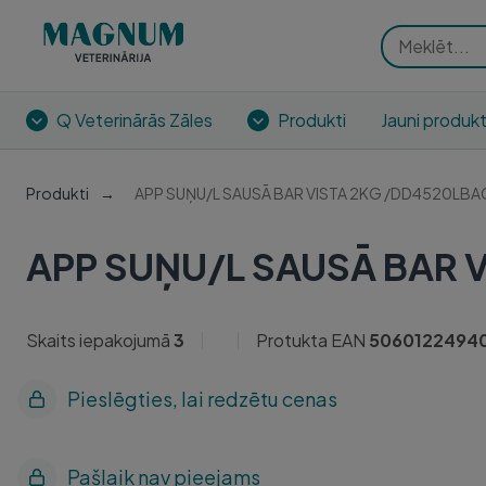
Q Veterinārās Zāles
Produkti
Jauni produkt
Produkti
APP SUŅU/L SAUSĀ BAR VISTA 2KG /DD4520LBA
APP SUŅU/L SAUSĀ BAR 
Skaits iepakojumā
3
Protukta EAN
5060122494
Pieslēgties, lai redzētu cenas
Pašlaik nav pieejams