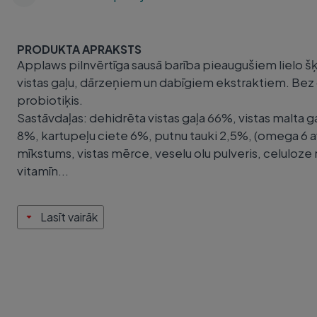
PRODUKTA APRAKSTS
Applaws pilnvērtīga sausā barība pieaugušiem lielo šķ
vistas gaļu, dārzeņiem un dabīgiem ekstraktiem. Be
probiotiķis.
Sastāvdaļas: dehidrēta vistas gaļa 66%, vistas malta ga
8%, kartupeļu ciete 6%, putnu tauki 2,5%, (omega 6 a
mīkstums, vistas mērce, veselu olu pulveris, celuloze
vitamīn...
Lasīt vairāk