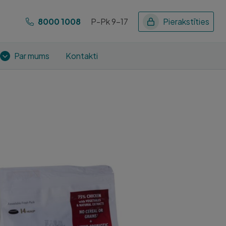
8000 1008
P-Pk 9-17
Pierakstīties
Par mums
Kontakti