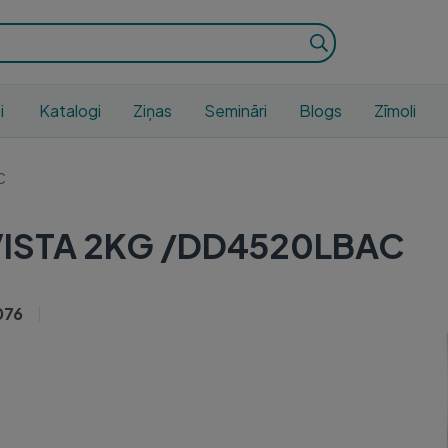
i
Katalogi
Ziņas
Semināri
Blogs
Zīmoli
C
VISTA 2KG /DD4520LBAC
076