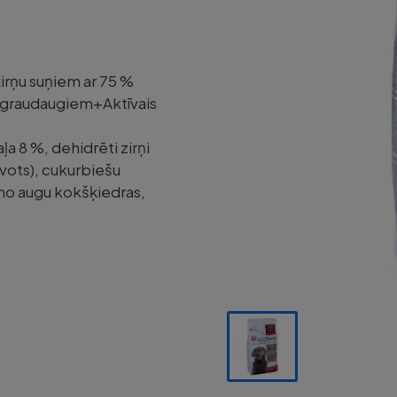
irņu suņiem ar 75 %
z graudaugiem+Aktīvais
ļa 8 %, dehidrēti zirņi
vots), cukurbiešu
 no augu kokšķiedras,