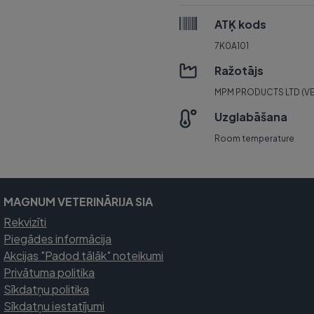
ATĶ kods
7K0A101
Ražotājs
MPM PRODUCTS LTD (V
Uzglabāšana
Room temperature
MAGNUM VETERINĀRIJA SIA
Rekvizīti
Piegādes informācija
Akcijas "Padod tālāk" noteikumi
Privātuma politika
Sīkdatņu politika
Sīkdatņu iestatījumi