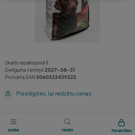
Skaits iepakojumā
1
Derīguma termiņš
2027-08-31
Protukta EAN
5060333439323
Pieslēgties, lai redzētu cenas
ATĶ kods
7K0A101
Izvēlne
Meklēt
Pierakstīties