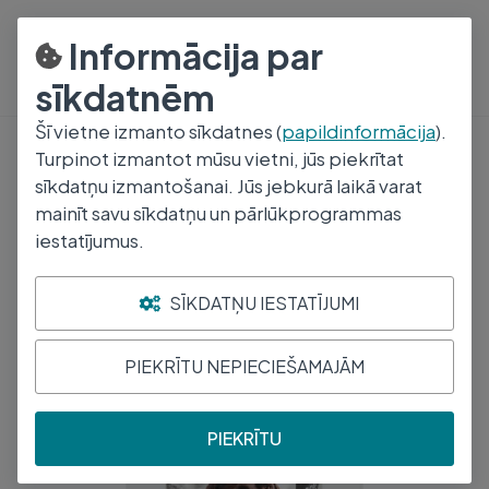
8000 1008
P-Pk 9-17
Informācija par
sīkdatnēm
Šī vietne izmanto sīkdatnes (
papildinformācija
).
Turpinot izmantot mūsu vietni, jūs piekrītat
Produkti
sīkdatņu izmantošanai. Jūs jebkurā laikā varat
APP SUŅU/L SAUSĀ BAR VISTA 15KG
mainīt savu sīkdatņu un pārlūkprogrammas
/DD4515LBA
iestatījumus.
SĪKDATŅU IESTATĪJUMI
PIEKRĪTU NEPIECIEŠAMAJĀM
PIEKRĪTU